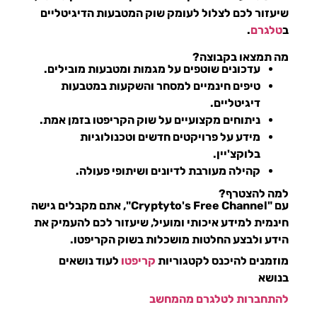
שיעזור לכם לצלול לעומק שוק המטבעות הדיגיטליים
ב
טלגרם
.
מה תמצאו בקבוצה?
עדכונים שוטפים
על מגמות ומטבעות מובילים.
טיפים חינמיים למסחר והשקעות
במטבעות
דיגיטליים.
ניתוחים מקצועיים
על שוק הקריפטו בזמן אמת.
מידע על פרויקטים חדשים
וטכנולוגיות
בלוקצ'יין.
קהילה מעורבת
לדיונים ושיתופי פעולה.
למה להצטרף?
עם
"Cryptyto's Free Channel"
, אתם מקבלים גישה
חינמית למידע איכותי ומועיל, שיעזור לכם להעמיק את
הידע ולבצע החלטות מושכלות בשוק הקריפטו.
מוזמנים להיכנס לקטגוריות
קריפטו
לעוד נושאים
בנושא
להתחברות לטלגרם מהמחשב