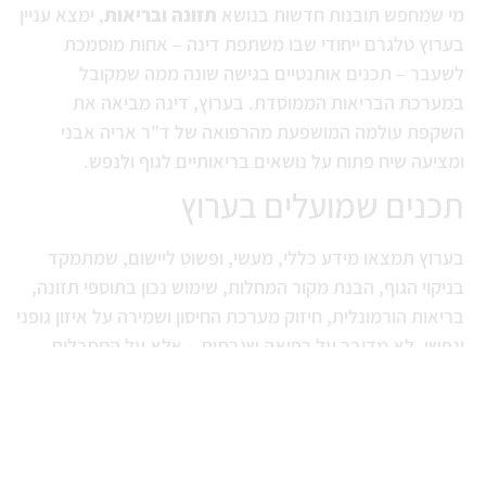
מי שמחפש תובנות חדשות בנושא
תזונה ובריאות
, ימצא עניין
בערוץ טלגרם ייחודי שבו משתפת דינה – אחות מוסמכת
לשעבר – תכנים אותנטיים בגישה שונה ממה שמקובל
במערכת הבריאות הממוסדת. בערוץ, דינה מביאה את
השקפת עולמה המושפעת מהרפואה של ד"ר אריה אבני
ומציעה שיח פתוח על נושאים בריאותיים לגוף ולנפש.
תכנים שמועלים בערוץ
בערוץ תמצאו מידע כללי, מעשי, ופשוט ליישום, שמתמקד
בניקוי הגוף, הבנת מקור המחלות, שימוש נכון בתוספי תזונה,
בריאות הורמונלית, חיזוק מערכת החיסון ושמירה על איזון גופני
ונפשי. לא מדובר על רפואה שגרתית – אלא על הסתכלות
מערכתית, לעיתים חתרנית, אך כזו שמבוססת על ניסיון אישי
ומקצועי.
מי עומדת מאחורי הערוץ?