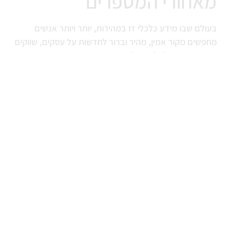
מאחורי המספרים
בעולם שבו מידע כלכלי זז במהירות, יותר ויותר אנשים
מחפשים מקור אמין, מהיר וברור לחדשות על עסקים, שווקים
והון.
עסקים וכלכלה בטלגרם
הוא ערוץ שמרכז עדכונים
כלכליים חמים מהארץ ומהעולם – מבנקים, דרך קרנות
השקעה ועד סיפורים שממחישים איך כסף וכוח באמת עובדים.
הערוץ מציג חדשות בזמן אמת, נתונים פיננסיים, עסקאות
גדולות, דוחות כספיים וסיפורי עומק – בלי רעש מיותר ובלי
כותרות קליקבייט.
קרא עוד
חשבנו שתרצו לקרוא