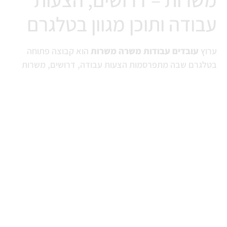
עבודה ותוכן מגוון בטלגרם
ערוץ
עובדים עבודות משרה משרות
הוא קבוצה פתוחה
בטלגרם שבה מתפרסמות הצעות עבודה, דרושים, משרות
זמניות ולעיתים גם תכנים נוספים שאינם בהכרח קשורים
ישירות לשוק התעסוקה. הקבוצה משמשת כמרחב חופשי שבו
משתמשים מעלים הצעות, פרסומים וקריאות לפעולה מסוגים
שונים.
בשונה מערוצי דרושים ממוקדים, כאן מדובר בקהילה פתוחה
עם מגוון רחב של פרסומים – החל מהצעות עבודה קלות ועד
הודעות כלליות, קישורים ופרסומים חיצוניים.
קרא עוד