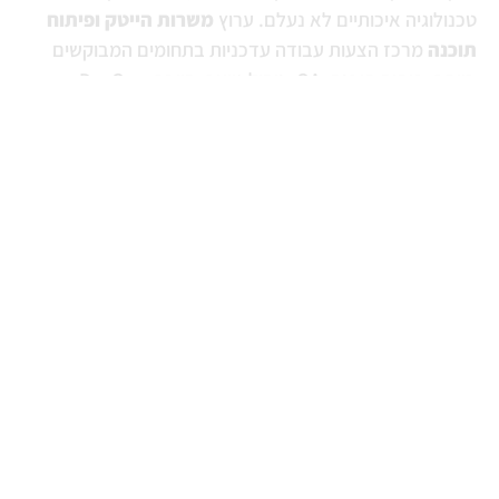
טכנולוגיה איכותיים לא נעלם. ערוץ
משרות הייטק ופיתוח
תוכנה
מרכז הצעות עבודה עדכניות בתחומים המבוקשים
ביותר: פיתוח תוכנה, QA, ניהול מוצר, סייבר, DevOps,
מערכות מידע ותפקידי ניהול טכנולוגיים.
הערוץ משמש כנקודת מפגש בין מועמדים למעסיקים ומפרסם
משרות אמיתיות, עם דרישות ברורות, ניסיון נדרש וקישורים
למודעות רשמיות.
קרא עוד
חשבנו שתרצו לקרוא