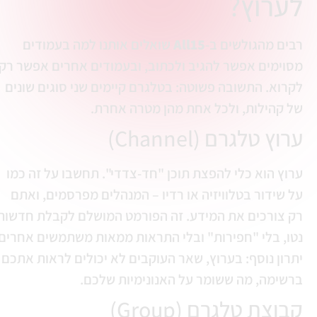
ערוץ?
בים מהגולשים ב-
All15
שואלים אותנו למה בעמודים
סוימים אפשר להגיב ולכתוב, ובעמודים אחרים אפשר רק
קרוא. התשובה פשוטה: בטלגרם קיימים שני סוגים שונים
ל קהילות, ולכל אחת מהן מטרה אחרת.
רוץ טלגרם (Channel)
רוץ הוא כלי להפצת תוכן "חד-צדדי". תחשבו על זה כמו
ל שידור בטלוויזיה או רדיו – המנהלים מפרסמים, ואתם
ק צורכים את המידע. זה הפורמט המושלם לקבלת חדשות
טו, בלי "חפירות" ובלי התראות ממאות משתמשים אחרים.
תרון נוסף: בערוץ, שאר העוקבים לא יכולים לראות אתכם
רשימה, מה ששומר על האנונימיות שלכם.
בוצת טלגרם (Group)