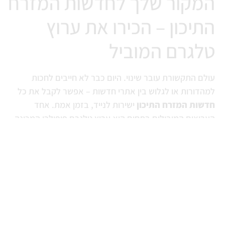
המקור שלך לחדשות המזרח
התיכון – הכירו את ערוץ
טלגרם המוביל
עולם התקשורת עובר שינוי. היום כבר לא חייבים לחכות
למהדורות או לגלוש בין אתרי חדשות – אפשר לקבל את כל
חדשות המזרח התיכון
ישירות לנייד, בזמן אמת. אחד
הערוצים המובילים בתחום הוא ערוץ טלגרם פופולרי המכונה
"301 העולם הערבי", שמספק מידע מהיר, תיעודים נדירים
וניתוחים חכמים על כל מה שמתרחש בזירה הערבית.
למה דווקא חדשות בטלגרם?
טלגרם הפכה בשנים האחרונות לפלטפורמה עיקרית לצריכת
מידע בזמן אמת. בלי פרסומות, בלי אלגוריתם שמחליט
בשבילך – רק דיווחים רציפים וממוקדים. במיוחד כשמדובר