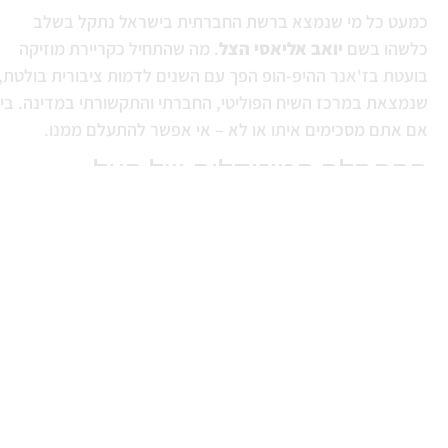
כמעט כל מי שנמצא ברשת החברתית בישראל נתקל בשלב
כלשהו בשם
יואב אליאסי הצל
. מה שהתחיל כקריירת מוזיקה
בועטת בז'אנר ההיפ-הופ הפך עם השנים לדמות ציבורית בולטת,
שנמצאת במרכז השיח הפוליטי, החברתי והתקשורתי במדינה. בין
אם אתם מסכימים איתו או לא – אי אפשר להתעלם ממנו.
ההתחלה המוזיקלית של הצל
יואב אליאסי החל את דרכו
כאשר חבר לראפר סאבלימינל. השניים הפכו להרכב מוכר בשם
"סאבלימינל והצל", שהביא איתו בשורה חדשה של ציונות, גאווה
לאומית ושירים עם אמירה חברתית. אליאסי היה הדמות
המחוספסת, הישירה והכוחנית בהרכב – תדמית שלא עזבה אותו
עד היום.
קרא עוד