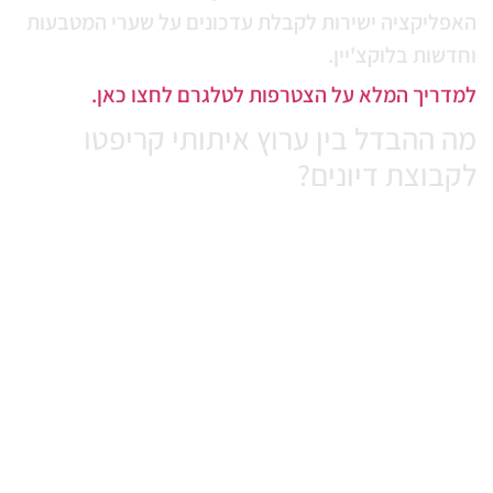
פליקציה ישירות לקבלת עדכונים על שערי המטבעות
דשות בלוקצ'יין.
דריך המלא על הצטרפות לטלגרם לחצו כאן.
ה ההבדל בין ערוץ איתותי קריפטו
קבוצת דיונים?
וץ קריפטו מיועד להפצת חדשות מתפרצות, ניתוחים
ניים ואיתותי קנייה/מכירה מהמערכת אליכם. קבוצת
יפטו בטלגרם היא קהילה שבה סוחרים ומשקיעים יכולים
ון על מטבעות חדשים, לשתף אסטרטגיות מסחר
התייעץ על ארנקים דיגיטליים.
או עוד על ההבדלים בין קבוצות לערוצים.
איך נמנעים מהונאות (Scams) בערוצי
ריפטו בטלגרם?