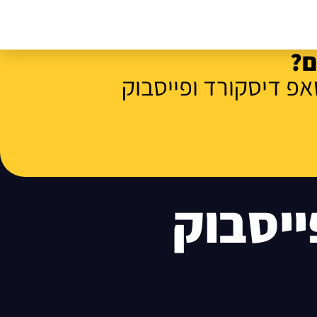
ם?
אפ דיסקורד ופייסבוק
ייסבוק