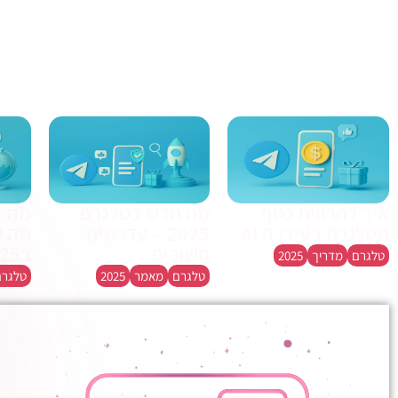
חשבנו שתרצו לקרוא
איך להרוויח כסף
מה חדש בטלגרם
מה ז
מטלגרם בעידן ה AI
2025 – עדכונים
מה ש
חשובים
ב2025
טלגרם
מדריך
2025
טלגרם
מאמר
2025
טלגרם
ש