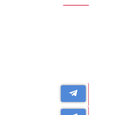
חדשות טכנולוגיה ו- AI
טכנולוגיה, בינה מלאכותית AI, גיימינג, חדשנות, סלולר, סייבר,משרות, הייטק, סטארטאפ
ערוץ תכנות ועיצוב ובניית אתרים ו- QA