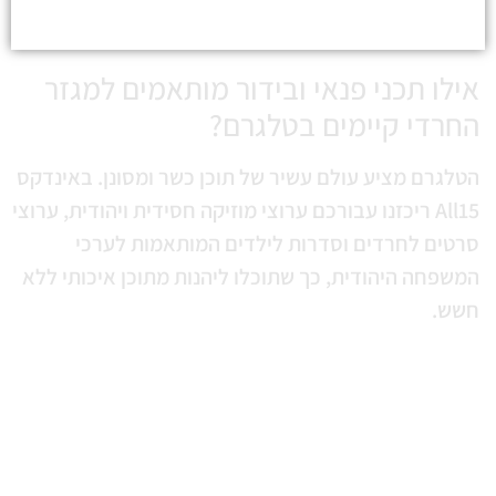
ילו תכני פנאי ובידור מותאמים למגזר
חרדי קיימים בטלגרם?
לגרם מציע עולם עשיר של תוכן כשר ומסונן. באינדקס
All15 ריכזנו עבורכם ערוצי מוזיקה חסידית ויהודית, ערוצי
טים לחרדים וסדרות לילדים המותאמות לערכי
שפחה היהודית, כך שתוכלו ליהנות מתוכן איכותי ללא
שש.
יך מוצאים שירותים וסיוע למגזר הדתי
החרדי בטלגרם?
בר לתוכן, קיימים בוטים וערוצים פרקטיים מאוד: החל
וטים לחיפוש מסעדות בכשרות מהודרת ועד לערוצי